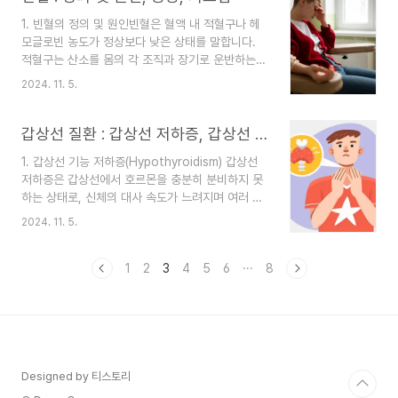
털 디톡스는 이러한 문제를 해결할 수 있는 중요한
1. 빈혈의 정의 및 원인빈혈은 혈액 내 적혈구나 헤
방법 중 하나입니다. 디지털 과다 사용의 위험성
모글로빈 농도가 정상보다 낮은 상태를 말합니다.
스마트폰과 디지털 기기의 사용은 생활을 편리하게
적혈구는 산소를 몸의 각 조직과 장기로 운반하는
해주지만, 그에 따른 부작용도 많습니다. 첫째, 지나
중요한 역할을 하며, 헤모글로빈은 그 역할을 수행
치게 디지털 기기를 사용하면 눈의 피로와 시력 저
2024. 11. 5.
하는 단백질입니다. 빈혈은 몸의 산소 공급에 지장
하를 초래할 수 있습니다. 스마트폰, 컴퓨터, TV 화
을 주어 여러 가지 신체적 증상을 유발할 수 있습니
면 등에서 나오는 블루라이트는 우리의 눈에 큰 부
다. 혈액 검사에서 헤모글로빈 수치가 정상 이하일
갑상선 질환 : 갑상선 저하증, 갑상선 항진증, 진단 방법
담을 주며, 장..
때 빈혈이 있다고 진단됩니다. -빈혈의 주요 원인빈
1. 갑상선 기능 저하증(Hypothyroidism) 갑상선
혈의 원인은 매우 다양하지만, 가장 흔한 원인으로
저하증은 갑상선에서 호르몬을 충분히 분비하지 못
는 철분 결핍, 비타민 B12 결핍, 엽산 결핍 등이 있
하는 상태로, 신체의 대사 속도가 느려지며 여러 가
습니다. 이 외에도 만성 질환, 출혈, 유전 질환 등이
지 증상이 나타납니다. 갑상선은 목 앞쪽에 위치한
빈혈을 유발할 수 있습니다.철분 결핍 빈혈: 철분은
2024. 11. 5.
작은 기관으로, 우리 몸의 에너지 소비와 대사를 조
헤모글로빈을 생성하는 데 필수적인 성분입니다. 철
절하는 역할을 합니다. 갑상선 호르몬인 T3(트리아
분이 부족하면 적혈구 생성에 필요한 헤모글로빈을
이오도티로닌)와 T4(티록신)는 신체의 여러 기능에
1
2
3
4
5
6
···
8
충분히 만..
중요한 영향을 미치기 때문에, 갑상선 기능이 저하
되면 다양한 신체적, 정신적 증상이 발생할 수 있습
니다. 초기 증상갑상선 저하증의 초기 증상은 일반
적인 피로감이나 기운이 빠진 느낌으로 나타나는 경
우가 많습니다. 특히 아침에 일어나기 힘들거나, 하
루 종일 피로감을 느끼는 경우가 많습니다. 또한 체
Designed by 티스토리
중 증가, 손발 차가움, 추위에 민감해짐, 피부 건조