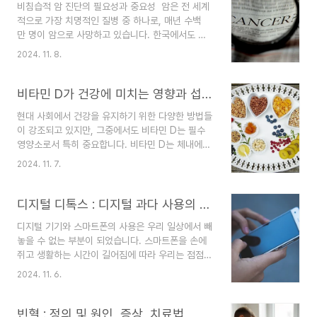
비침습적 암 진단의 필요성과 중요성 암은 전 세계
으로 주목받고 있습니다. 오늘은 위고비에 대해 자
적으로 가장 치명적인 질병 중 하나로, 매년 수백
세히 알아보고, 그 효과와 장점, 올바른 사용법에 대
만 명이 암으로 사망하고 있습니다. 한국에서도 암
해 설명드리겠습니다.위고비란 무엇인가? 위고비
은 주요 사망 원인 중 하나로, 암 발생률은 지속적으
는 최근 몇 년 사이에 큰 인기를 끌고 있는 건강 보
2024. 11. 8.
로 증가하고 있습니다. 암의 조기 발견은 치료의 성
조 식품으로, 주로 체중 감량에 도움을 줄 수 있
공률을 크게 높일 수 있으며, 암을 조기에 발견하
는 성분으로 알려져 있습니다. 위고비의 주요 성분
지 못하면 치료가 어려워지고 예후도 나빠지게 됩니
비타민 D가 건강에 미치는 영향과 섭취 방법
은 여러 가지가 있지만, ..
다. 이와 같은 이유로, 비침습적 암 진단 기술의 중
현대 사회에서 건강을 유지하기 위한 다양한 방법들
요성이 더욱 부각되고 있습니다. 비침습적 암 진단
이 강조되고 있지만, 그중에서도 비타민 D는 필수
이란, 환자에게 신체적 부담이나 고통을 주지 않으
영양소로서 특히 중요합니다. 비타민 D는 체내에서
면서 암을 진단할 수 있는 방법을 의미합니다. 전통
자연적으로 합성될 수 있지만, 실내 생활이 증가하
적인 암 진단 방법인 조직 검사나 수술적 절개는 종
2024. 11. 7.
면서 현대인들은 종종 결핍 위험에 처하게 됩니다.
종 환자에게 큰 신체적 고통을 초래하고, 진단 과
충분한 비타민 D는 면역력, 뼈 건강, 정신 건강 등
정 자체가 위험을 동반할 수 있습니다. 반면, 비침습
에 필수적이기에 그 중요성을 간과해서는 안 됩니
디지털 디톡스 : 디지털 과다 사용의 위험성과 실천법
적 진단 기술은 피..
다. 이번 글에서는 비타민 D 부족 시 나타날 수 있
디지털 기기와 스마트폰의 사용은 우리 일상에서 빼
는 증상부터 비타민 D가 건강에 미치는 긍정적인
놓을 수 없는 부분이 되었습니다. 스마트폰을 손에
효과, 그리고 이를 일상에서 자연스럽게 섭취할 수
쥐고 생활하는 시간이 길어짐에 따라 우리는 점점
있는 방법을 알아보겠습니다. 비타민 D가 부족할
더 많은 정보에 노출되고, 과도한 디지털 의존이 나
때 나타나는 증상 비타민 D는 우리 몸에서 여러 중
2024. 11. 6.
타나게 되었습니다. 하지만 이러한 디지털 과다 사
요한 기능을 담당하는 필수 영양소로, 부족할 경우
용이 우리의 건강과 정신적 안정성에 심각한 영향을
다양한 증상이 나타날 수 있습니다. 비타민 D 결핍
미칠 수 있다는 사실을 간과해서는 안 됩니다. 디지
빈혈 : 정의 및 원인, 증상, 치료법
의 증상을 미리 파..