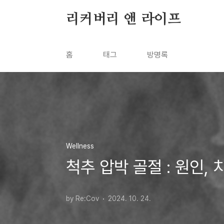
본문 바로가기
리커버리 앤 라이프
홈
태그
방명록
Wellness
척추 압박 골절 : 원인, 
by Re:Cov
2024. 10. 24.