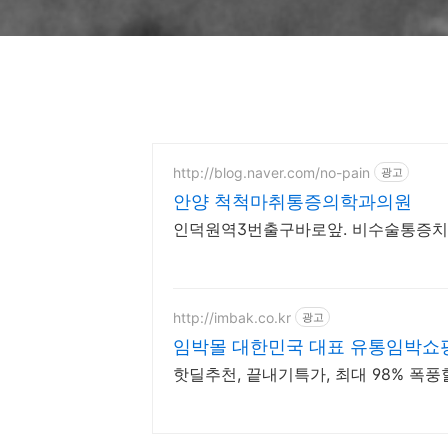
http://blog.naver.com/no-pain
광고
안양 척척마취통증의학과의원
인덕원역3번출구바로앞. 비수술통증치료
http://imbak.co.kr
광고
임박몰 대한민국 대표 유통임박쇼
핫딜추천, 끝내기특가, 최대 98% 폭풍