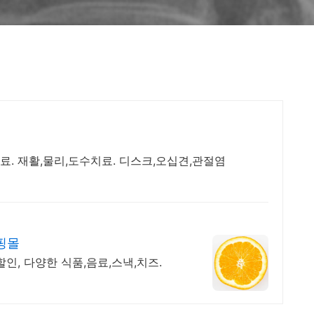
. 재활,물리,도수치료. 디스크,오십견,관절염
핑몰
할인, 다양한 식품,음료,스낵,치즈.