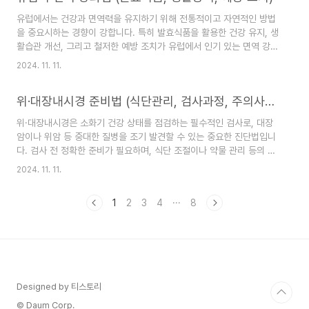
pertussis)*라는 세균에 의해 발생하며, 초기 증상
합..
유럽에서는 건강과 면역력을 유지하기 위해 전통적이고 자연적인 방법
은 감기와 비슷해 초기 단계에서는 인지하기 어렵습
을 중요시하는 경향이 강합니다. 특히 발효식품을 활용한 건강 유지, 생
니다. 이 단계에서는 콧물, 발열, 가벼운 기침과 같
활습관 개선, 그리고 철저한 예방 조치가 유럽에서 인기 있는 면역 강화
은 증상이 나타나며, 감기라고 오해할 수 있습니
방법들입니다. 발효식품을 통한 장 건강 관리, 자연 속에서 활동하는 생
다. 하지만 약 일주일이 지나면서 점차 심한 기침 발
2024. 11. 11.
활방식, 그리고 질병 예방을 위한 다양한 방법들이 유럽 사람들에게 익
작으로 진행되며, 이때부터는 특징적인 발작 기침이
숙한 면역력 강화법입니다. 이 글에서는 유럽에서 널리 알려진 면역 강
나타납니다. 이 기침은 수분에서 수십 분 동안 지속
위·대장내시경 준비법 (식단관리, 검사과정, 주의사항)
화법을 소개하고, 이를 일상에 쉽게 적용할 수 있는 방법을 제안합니다.
될 수 있으며,..
발효식품을 통한 면역력 강화유럽인들은 발효식품을 면역력 강화의 핵
위·대장내시경은 소화기 건강 상태를 점검하는 필수적인 검사로, 대장
심 요소로 여기며 일상에서 자주 섭취합니다. 발효식품은 장내 유익균
암이나 위암 등 중대한 질병을 조기 발견할 수 있는 중요한 진단법입니
을 증가시키고, 소화와 면역력 개선에 도움을 줍니다. 유럽에서 인기 있
다. 검사 전 정확한 준비가 필요하며, 식단 조절이나 약물 관리 등의 사
는 발효식품으로는 요거트, 사우..
전 준비가 필수적입니다. 본 글에서는 내시경 검사를 앞둔 분들을 위해
2024. 11. 11.
기본적인 준비법, 검사 과정, 주의 사항을 다루어 자세히 설명하겠습니
다.1. 위·대장내시경을 위한 식단 관리내시경 검사를 위한 준비 중 가장
1
2
3
4
···
8
중요한 요소 중 하나는 식단 관리입니다. 대장내시경의 경우 대장의 상
태를 선명하게 파악하기 위해 위장 내 음식물 찌꺼기를 제거해야 하며,
이를 위해 검사 전날부터 식단 조절이 필요합니다. -검사 전 3일 전: 기
름진 음식, 붉은 육류, 씨앗이 포함된 음식은 피해야 합니다. 섬유질이
많은 음식도 ..
Designed by 티스토리
© Daum Corp.