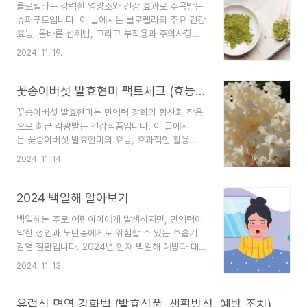
클로렐라는 강력한 영양소와 건강 효과로 주목받는
염 등이 원인이 되어 발생하며, 증상이 일주일 이
슈퍼푸드입니다. 이 글에서는 클로렐라의 주요 건강
상 지속될 경우 이를 의심할 필요가 있습니다. 생활
효능, 올바른 섭취법, 그리고 부작용과 주의사항까
습관과 밀접한 연관 급성 부비동염은 생활환경과 밀
지 자세히 알아봅니다.1. 클로렐라의 건강효과: 영양
접하게 연관되어 있습니다. 예를 들어, 겨울철 난방
2024. 11. 19.
의 보고클로렐라는 단세포 녹조류로, 강력한 영양소
으로 인해 실내 공기가 건조해지면 코 점막이 약해
를 함유한 슈퍼푸드로 널리 알려져 있습니다. 특히
지고 감염에 취약해집니다. 또한, 미세먼지가 심
단백질, 비타민, 미네랄, 항산화 물질이 풍부해 건강
꽃송이버섯 발효현미 팩트체크 (효능, 활용법, 주의점)
한 날씨는 코 내부의 섬모 기능을 ..
전반에 이로운 영향을 줍니다. 첫째, 클로렐라는 면
꽃송이버섯 발효현미는 면역력 강화와 항산화 작용
역력을 강화합니다. 연구에 따르면 클로렐라에 함유
으로 최근 각광받는 건강식품입니다. 이 글에서
된 베타글루칸과 다당류는 면역세포의 활성을 촉진
는 꽃송이버섯 발효현미의 효능, 효과적인 활용
하여 외부 병원체로부터 신체를 보호하는 데 도움을
법, 그리고 섭취 시 주의할 점을 종합적으로 다루
줍니다. 둘째, 디톡스 효과도 주목할 만합니다. 클로
2024. 11. 14.
어 건강관리에 도움을 줄 수 있는 정보를 제공합니
렐라는 중금속을 흡착하여 체외로 배출하는 성질이
다.1. 꽃송이버섯 발효현미의 주요 효능 꽃송이버섯
있어 환경 오염이 걱정되는 현대인에게 특히 유익합
과 발효현미는 각각 건강에 유익한 성분이 풍부하
2024 백일해 알아보기
니다. 셋째, 피부..
여 두 가지를 결합한 꽃송이버섯 발효현미는 다양
백일해는 주로 어린아이에게 발생하지만, 면역력이
한 효능을 제공합니다. 첫째, 면역력 강화에 효과적
약한 성인과 노년층에게도 위험할 수 있는 호흡기
입니다. 꽃송이버섯은 ‘베타글루칸’이라는 성분
감염 질환입니다. 2024년 현재 백일해 예방과 대
이 풍부해 면역세포의 활성을 촉진하여 몸의 방어력
처에 대해 알아두어야 할 초기 증상, 예방접종의 중
을 높여주며, 특히 감염에 취약한 계절에 면역력
2024. 11. 13.
요성, 그리고 효과적인 관리 방법을 상세히 설명합
을 증진하는 데 도움을 줍니다. 발효현미 또한 발
니다.백일해란 무엇인가? 주요 증상과 전염 경로백
효 과정에서 생성되는 프로바이오틱스와 같은 유익
일해는 *보르데텔라 퍼투시스(Bordetella
유럽식 면역 강화법 (발효식품, 생활방식, 예방 조치)
한 미생물이 장 건강을 개선해 면역력 강화에 기여