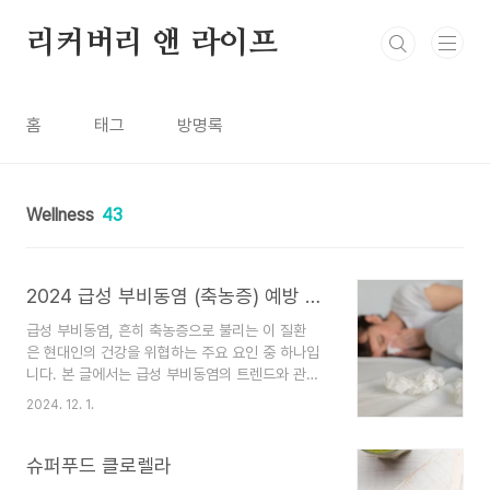
본문 바로가기
리커버리 앤 라이프
홈
태그
방명록
Wellness
43
2024 급성 부비동염 (축농증) 예방 및 관리
급성 부비동염, 흔히 축농증으로 불리는 이 질환
은 현대인의 건강을 위협하는 주요 요인 중 하나입
니다. 본 글에서는 급성 부비동염의 트렌드와 관련
된 최신 정보, 예방을 위한 생활습관, 효과적인 약물
2024. 12. 1.
치료 방법에 대해 알아봅니다.1. 급성 부비동염이
란?급성 부비동염은 부비동, 즉 코 주위에 위치
한 공기 통로가 염증으로 인해 막히고 통증을 유발
슈퍼푸드 클로렐라
하는 상태를 말합니다. 주로 감기, 알레르기, 감